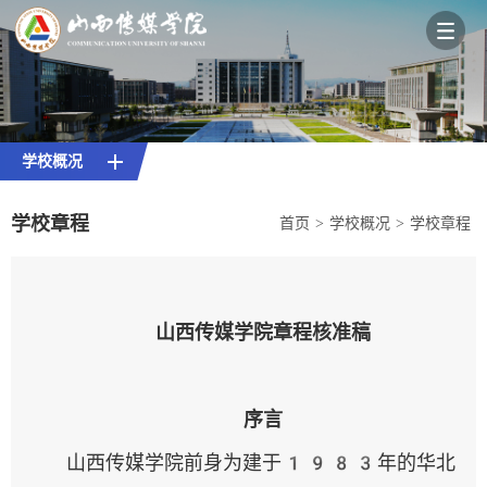
首页
- 新闻网 -
- 校园百事通 -
- 教职工 -
- 在校生 -
- 校友 -
学校概况
学校概况
综合服务大厅
校园VPN
学校章程
院系设置
首页
>
学校概况
>
学校章程
教育教学
校园云盘
教务系统（内网）
山西传媒学院章程核准稿
科研创作
国际合作
校园邮箱
校园百事通
序言
招生就业
山西传媒学院前身为建于1983年的华北