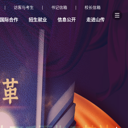
访客与考生
书记信箱
校长信箱
国际合作
招生就业
信息公开
走进山传
大厅
校园VPN
校园云盘
- 校园百事通 -
- 教职工 -
- 在校生 -
内网）
校园邮箱
校园百事通