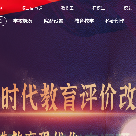
网
校园百事通
教职工
在校生
校友
页
学校概况
院系设置
教育教学
科研创作
首页
学校概况
综合服务
- 新闻网 -
- 校友 -
院系设置
教育教学
教务系统（
科研创作