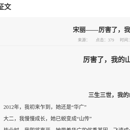
征文
国际合作
招生
宋丽——厉害了，
招生就业
点击：
来源：
时间：2
379
信息公开
校长信
厉害了，我的
走进山传
三生三世，我的
2012
年，我初来乍到，她还是“华广”
大二，我慢慢成长，她已蜕变成“山传”