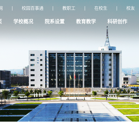
网
校园百事通
教职工
在校生
校友
页
学校概况
院系设置
教育教学
科研创作
首页
学校概况
综合服务
- 新闻网 -
- 校友 -
院系设置
教育教学
教务系统（
科研创作