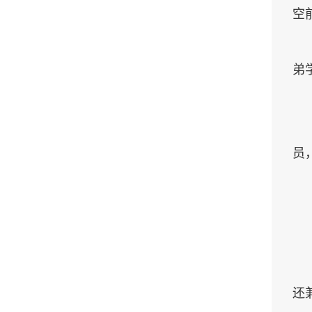
空
弟
员
还