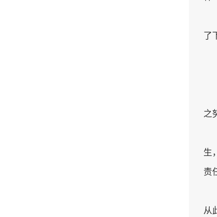
了
之
生
责
从