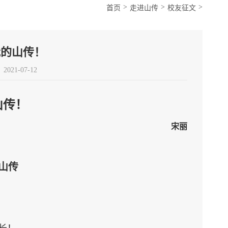
>
>
>
首页
走进山传
校友征文
网
图书馆
书记信箱
我的山传！
021-07-12
箱
山传！
宋丽
山传