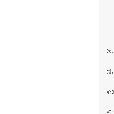
次
觉
心
杆