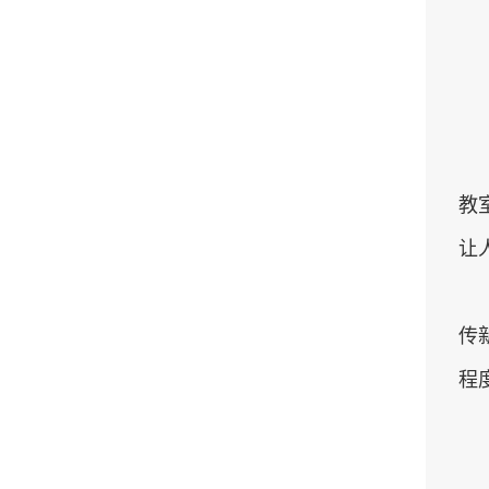
教
让
传
程