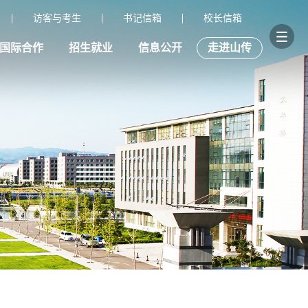
访客与考生
书记信箱
校长信箱
国际合作
招生就业
信息公开
走进山传
大厅
校园VPN
校园云盘
- 校园百事通 -
- 教职工 -
- 在校生 -
内网）
校园邮箱
校园百事通